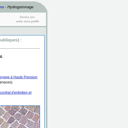
me
- Hydrogommage
Service pro,
voirie sans graffiti
ubliques) :
d.
toyage à Haute Pression
tenaces).
contrat d'entretien et