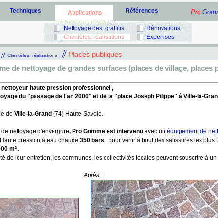
Techniques
Références
Pro
Gom
Applications
Nettoyage des graffitis
Rénovations
Clientèles, réalisations
Expertises
Places publiques
Clientèles, réalisations
e de nettoyage de grandes surfaces (places de village, places p
nettoyeur haute pression professionnel ,
toyage du "passage de l'an 2000" et de la "place Joseph Pilippe" à Ville-la-Gran
rie de
Ville-la-Grand
(74) Haute-Savoie.
r de nettoyage d'envergure
, Pro Gomme est intervenu
avec un
équipement de net
r Haute pression à eau chaude
350 bars
pour venir à bout des salissures les plus 
000 m²
.
rité de leur entretien, les communes, les collectivités locales peuvent souscrire à un
Après :